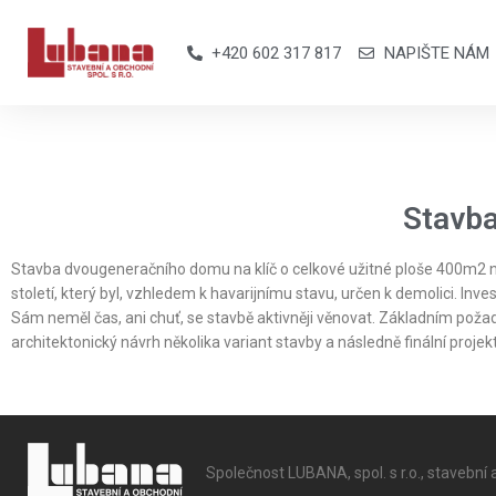
+420 602 317 817
NAPIŠTE NÁM
Stavba
Stavba dvougeneračního domu na klíč o celkové užitné ploše 400m2 
století, který byl, vzhledem k havarijnímu stavu, určen k demolici. In
Sám neměl čas, ani chuť, se stavbě aktivněji věnovat. Základním poža
architektonický návrh několika variant stavby a následně finální pr
Společnost LUBANA, spol. s r.o., stavební 