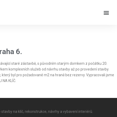
raha 6.
ávající staré zástavbě, s původním starým domkem z počátku 20.
adavkem komplexních služeb od návrhu stavby až po provedení stavby.
y, který byl pro požadované m2 na hraně bez rezervy. Vypracovali jsme
U NA KLÍČ.
 stavby na klíč, rekonstrukce, návrhy a vybavení interiérů.