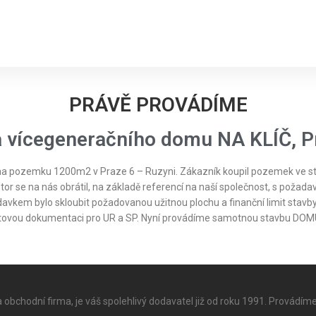
PRÁVĚ PROVÁDÍME
 vícegeneračního domu NA KLÍČ, P
na pozemku 1200m2 v Praze 6 – Ruzyni. Zákazník koupil pozemek ve st
vestor se na nás obrátil, na základě referencí na naší společnost, s pož
davkem bylo skloubit požadovanou užitnou plochu a finanční limit stavb
ojektovou dokumentaci pro UR a SP. Nyní provádíme samotnou stavbu DOM
a obchodní firma, je váš spolehlivý dodavatel již od roku 1991. Provádíme