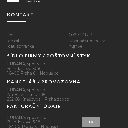
KONTAKT
tel.
602 317 817
email
lubana@lubana.cz
dat. schránka
hujn6e
SÍDLO FIRMY / POŠTOVNÍ STYK
LUBANA, spol. s r.o.
Brandejsova 308
16400 Praha 6 – Nebušice
KANCELÁŘ / PROVOZOVNA
LUBANA, spol. s r.o.
Na Hlavní silnici 196
252 68 Kněževes – Praha západ
FAKTURAČNÍ ÚDAJE
LUBANA, spol. s r.o.
Brandejsova 308
O.R.
164 00 Praha 6 – Nebušice