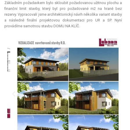
Základním požadavkem bylo skloubit požadovanou užitnou plochu a
finanční limit stavby, který byl pro požadované m2 na hraně bez
rezervy. Vypracovali jsme architektonický návrh několika variant stavby
a následně finální projektovou dokumentaci pro UR a SP. Nyní
provádíme samotnou stavbu DOMU NA KLÍČ.