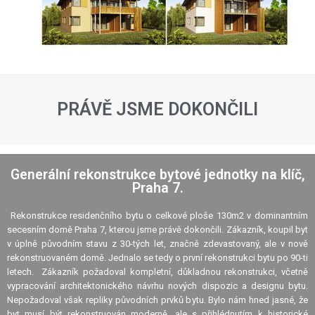
PRÁVĚ JSME DOKONČILI
Generální rekonstrukce bytové jednotky na klíč,
Praha 7.
Rekonstrukce residenčního bytu o celkové ploše 130m2 v dominantním
secesním domě Praha 7, kterou jsme právě dokončili. Zákazník, koupil byt
v úplně původním stavu z 30-tých let, značně zdevastovaný, ale v nově
rekonstruovaném domě. Jednalo se tedy o první rekonstrukci bytu po 90-ti
letech. Zákazník požadoval kompletní, důkladnou rekonstrukci, včetně
vypracování architektonického návrhu nových dispozic a designu bytu.
Nepožadoval však repliky původních prvků bytu. Bylo nám hned jasné, že
byt musí být rekonstruován moderně, ale s přihlédnutím k historické