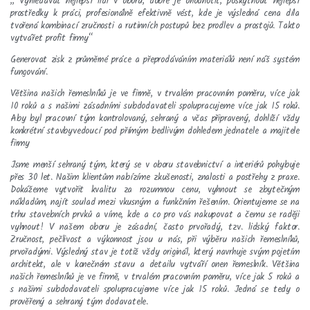
„ Vyhledávat nejlepší lidi v oboru, dobře je ohodnotit, poskytnout nejlepší
prostředky k práci, profesionálně efektivně vést, kde je výsledná cena díla
tvořená kombinací zručnosti a rutinních postupů bez prodlev a prostojů. Takto
vytvářet profit firmy“
Generovat zisk z průměrné práce a přeprodáváním materiálů není náš systém
fungování.
Většina našich řemeslníků je ve firmě, v trvalém pracovním poměru, více jak
10 roků a s našimi zásadními subdodavateli spolupracujeme více jak 15 roků.
Aby byl pracovní tým kontrolovaný, sehraný a včas připravený, dohlíží vždy
konkrétní stavbyvedoucí pod přímým bedlivým dohledem jednatele a majitele
firmy
Jsme menší sehraný tým, který se v oboru stavebnictví a interiérů pohybuje
přes 30 let. Našim klientům nabízíme zkušenosti, znalosti a postřehy z praxe.
Dokážeme vytvořit kvalitu za rozumnou cenu, vyhnout se zbytečným
nákladům, najít soulad mezi vkusným a funkčním řešením. Orientujeme se na
trhu stavebních prvků a víme, kde a co pro vás nakupovat a čemu se raději
vyhnout! V našem oboru je zásadní, často prvořadý, tzv. lidský faktor.
Zručnost, pečlivost a výkonnost jsou u nás, při výběru našich řemeslníků,
prvořadými. Výsledný stav je totiž vždy originál, který navrhuje svým pojetím
architekt, ale v konečném stavu a detailu vytváří onen řemeslník. Většina
našich řemeslníků je ve firmě, v trvalém pracovním poměru, více jak 5 roků a
s našimi subdodavateli spolupracujeme více jak 15 roků. Jedná se tedy o
prověřený a sehraný tým dodavatele.