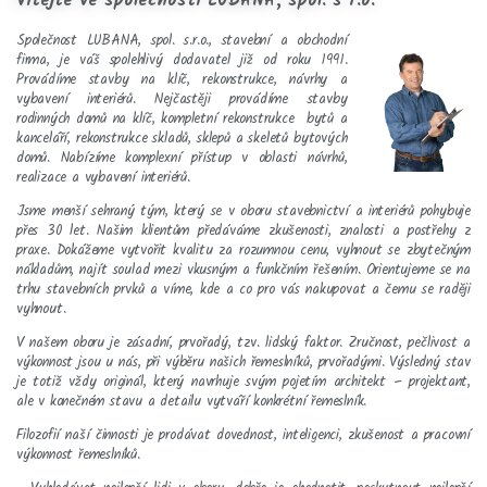
Vítejte ve společnosti LUBANA, spol. s r.o.
Společnost LUBANA, spol. s.r.o., stavební a obchodní
firma, je váš spolehlivý dodavatel již od roku 1991.
Provádíme stavby na klíč, rekonstrukce, návrhy a
vybavení interiérů. Nejčastěji provádíme stavby
rodinných domů na klíč, kompletní rekonstrukce bytů a
kanceláří, rekonstrukce skladů, sklepů a skeletů bytových
domů. Nabízíme komplexní přístup v oblasti návrhů,
realizace a vybavení interiérů.
Jsme menší sehraný tým, který se v oboru stavebnictví a interiérů pohybuje
přes 30 let. Našim klientům předáváme zkušenosti, znalosti a postřehy z
praxe. Dokážeme vytvořit kvalitu za rozumnou cenu, vyhnout se zbytečným
nákladům, najít soulad mezi vkusným a funkčním řešením. Orientujeme se na
trhu stavebních prvků a víme, kde a co pro vás nakupovat a čemu se raději
vyhnout.
V našem oboru je zásadní, prvořadý, tzv. lidský faktor. Zručnost, pečlivost a
výkonnost jsou u nás, při výběru našich řemeslníků, prvořadými. Výsledný stav
je totiž vždy originál, který navrhuje svým pojetím architekt – projektant,
ale v konečném stavu a detailu vytváří konkrétní řemeslník.
Filozofií naší činnosti je prodávat dovednost, inteligenci, zkušenost a pracovní
výkonnost řemeslníků.