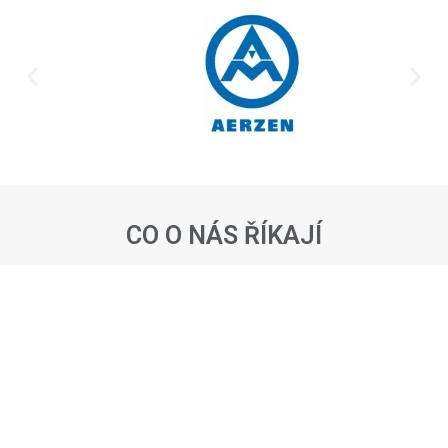
CO O NÁS ŘÍKAJÍ
Na doporučení našeho pronajímatele
kancelářských prostor KCP jsme se v roce
2010 obrátili na firmu LUBANA, spol. s r.o.
a od té doby, k naší spokojenosti, je náš
dodavatel stavebních a interiérových prací