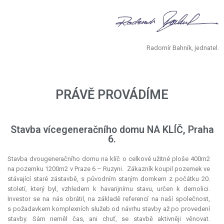
Radomír Bahník, jednatel.
PRÁVĚ PROVÁDÍME
Stavba vícegeneračního domu NA KLÍČ, Praha
6.
Stavba dvougeneračního domu na klíč o celkové užitné ploše 400m2
na pozemku 1200m2 v Praze 6 – Ruzyni. Zákazník koupil pozemek ve
stávající staré zástavbě, s původním starým domkem z počátku 20.
století, který byl, vzhledem k havarijnímu stavu, určen k demolici.
Investor se na nás obrátil, na základě referencí na naší společnost,
s požadavkem komplexních služeb od návrhu stavby až po provedení
stavby. Sám neměl čas, ani chuť, se stavbě aktivněji věnovat.