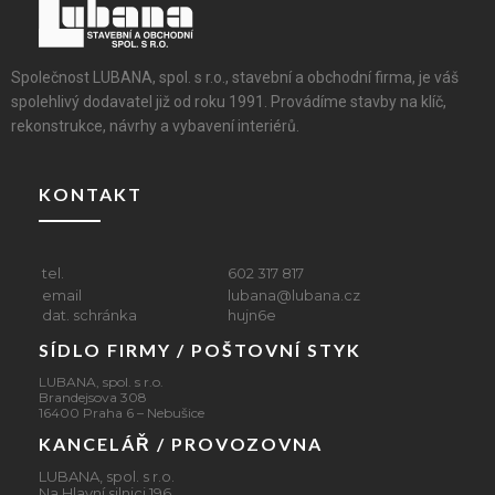
Společnost LUBANA, spol. s r.o., stavební a obchodní firma, je váš
spolehlivý dodavatel již od roku 1991. Provádíme stavby na klíč,
rekonstrukce, návrhy a vybavení interiérů.
KONTAKT
tel.
602 317 817
email
lubana@lubana.cz
dat. schránka
hujn6e
SÍDLO FIRMY / POŠTOVNÍ STYK
LUBANA, spol. s r.o.
Brandejsova 308
16400 Praha 6 – Nebušice
KANCELÁŘ / PROVOZOVNA
LUBANA, spol. s r.o.
Na Hlavní silnici 196