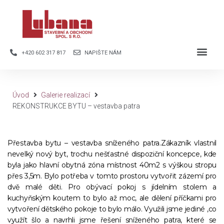
+420 602 317 817
NAPIŠTE NÁM
Úvod
Galerie realizací
REKONSTRUKCE BYTU – vestavba patra
Přestavba bytu – vestavba sníženého patra.Zákazník vlastnil
nevelký nový byt, trochu nešťastné dispoziční koncepce, kde
byla jako hlavní obytná zóna místnost 40m2 s výškou stropu
přes 3,5m. Bylo potřeba v tomto prostoru vytvořit zázemí pro
dvě malé děti. Pro obývací pokoj s jídelním stolem a
kuchyňským koutem to bylo až moc, ale dělení příčkami pro
vytvoření dětského pokoje to bylo málo. Využili jsme jediné ,co
využít šlo a navrhli jsme řešení sníženého patra, které se