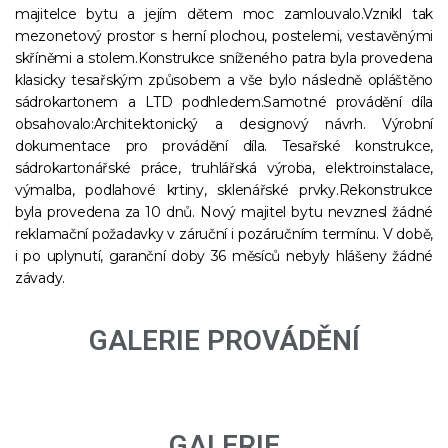
majitelce bytu a jejím dětem moc zamlouvalo.Vznikl tak
mezonetový prostor s herní plochou, postelemi, vestavěnými
skříněmi a stolem.Konstrukce sníženého patra byla provedena
klasicky tesařským způsobem a vše bylo následně opláštěno
sádrokartonem a LTD podhledem.Samotné provádění díla
obsahovalo:Architektonický a designový návrh. Výrobní
dokumentace pro provádění díla. Tesařské konstrukce,
sádrokartonářské práce, truhlářská výroba, elektroinstalace,
výmalba, podlahové krtiny, sklenářské prvky.Rekonstrukce
byla provedena za 10 dnů. Nový majitel bytu nevznesl žádné
reklamační požadavky v záruční i pozáručním termínu. V době,
i po uplynutí, garanční doby 36 měsíců nebyly hlášeny žádné
závady.
GALERIE PROVÁDĚNÍ
GALERIE