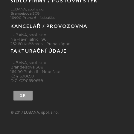
SÍDLO FIRMY / POŠTOVNÍ STYK
LUBANA, spol. s r.o.
Brandejsova 308
16400 Praha 6 – Nebušice
KANCELÁŘ / PROVOZOVNA
LUBANA, spol. s r.o.
Na Hlavní silnici 196
252 68 Kněževes – Praha západ
FAKTURAČNÍ ÚDAJE
LUBANA, spol. s r.o.
Brandejsova 308
164 00 Praha 6 – Nebušice
IČ: 41690699
DIČ: CZ41690699
O.R.
© 2017 LUBANA, spol. s r.o.