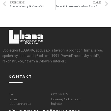
PŘEDCHOZÍ
DALŠÍ
Přestavba kuchyňky kanceláří
Generální rekonstrukce bytu Praha 7 – Holešovice
Společnost LUBANA, spol. s r.o., stavební a obchodní firma, je váš
spolehlivý dodavatel již od roku 1991. Provádíme stavby na klíč,
rekonstrukce, návrhy a vybavení interiérů.
KONTAKT
tel.
602 317 817
email
lubana@lubana.cz
dat. schránka
hujn6e