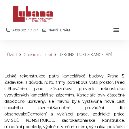
+420 602 317 817
NAPIŠTE NÁM
Úvod
Galerie realizací
REKONSTRUKCE KANCELÁŘÍ
Lehká rekonstrukce patra kancelářské budovy Praha 5.
Zadavatel, z důvodu růstu firmy, potřeboval větší prostor. Před
stěhováním jsme zákazníkovi provedli rekonstrukci
vybydlených kanceláří se zázemím. Kanceláře byly částečně
dispozičně upraveny, ale hlavně byla vystavěna nová část
sociálního zázemí.Samotné provádění díla
obsahovalo:Demoliční a vyklízecí práce, zednické práce
SVISLÉ KONSTRUKCE, sádrokartonářské konstrukce,
minerální podhledy, výplně otvorů interiéru, výmalba, pokládka