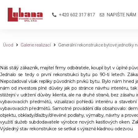
+420 602 317 817
NAPIŠTE NÁM
Úvod
Galerie realizací
Generální rekonstrukce bytové jednotky na
Náš stálý zákazník, majitel firmy odběratele, koupil byt v úplně p
Jednalo se tedy o první rekonstrukci bytu po 90-ti letech. Zák
Nepožadoval však repliky původních prvků bytu. Bylo nám hned ja
nám od investora plné důvěry jak po stránce návrhu interiéru, ta
stěžejní v udržení důvěry klienta, ale na druhé straně, bez zásah
vybavovacích předmětů, vizualizaci pohledů interiéru a stavebn
vybavovacích předmětů. Samotné provádění díla obsahovalo: demolič
objektu, obklady/dlažby/dřevěné podlahy, výmalby, návrhy a proved
využití služeb subdodavatele výrobce nových kastlových oken. Z
Výsledný stav rekonstrukce se setkal s výrazně kladnou odezvou.