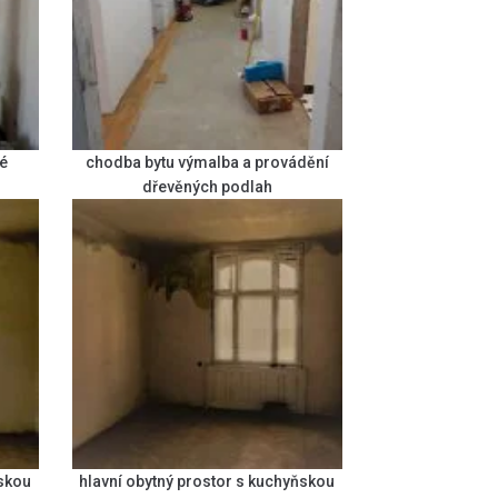
é
chodba bytu výmalba a provádění
dřevěných podlah
ňskou
hlavní obytný prostor s kuchyňskou