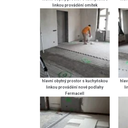
linkou provádění omítek
hlavní obytný prostor s kuchyňskou
hlav
linkou provádění nové podlahy
l
Fermacell