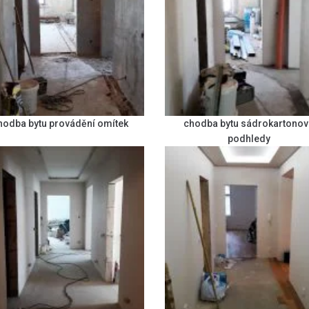
hodba bytu provádění omítek
chodba bytu sádrokartonov
podhledy