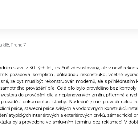
 klíč, Praha 7
ůvodním stavu z 30-tých let, značně zdevastovaný, ale v nově rekon
azník požadoval kompletní, důkladnou rekonstrukci, včetně vypra
sné, že byt musí být rekonstruován moderně, ale s přihlédnutím 
k samotného provádění díla. Celé dílo bylo prováděno bez kontroly
u investora do provádění díla a neplánovaných změn, příjemná a ry
í prováděcí dokumentaci stavby. Následně jsme provedli celou re
ní práce, stavební práce svislých a vodorovných konstrukcí, insta
ení atypických interiérových a exteriérových prvků, zámečnické prá
akázka byla provedena ve smluvním termínu bez reklamací. V dob