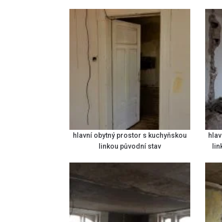
hlavní obytný prostor s kuchyňskou
hlav
linkou původní stav
li