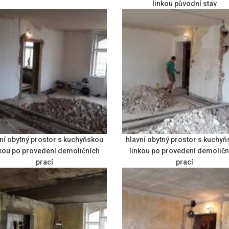
linkou původní stav
ní obytný prostor s kuchyňskou
hlavní obytný prostor s kuchy
nkou po provedení demoličních
linkou po provedení demoličn
prací
prací