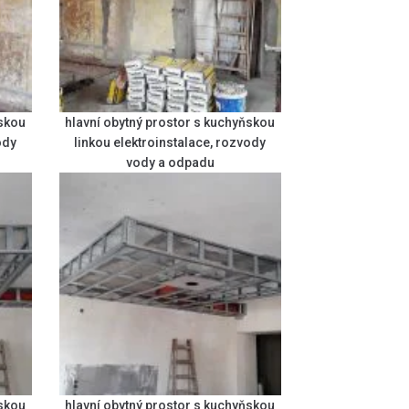
ňskou
hlavní obytný prostor s kuchyňskou
ody
linkou elektroinstalace, rozvody
vody a odpadu
ňskou
hlavní obytný prostor s kuchyňskou