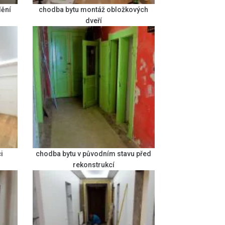
dění
chodba bytu montáž obložkových
dveří
i
chodba bytu v původním stavu před
rekonstrukcí