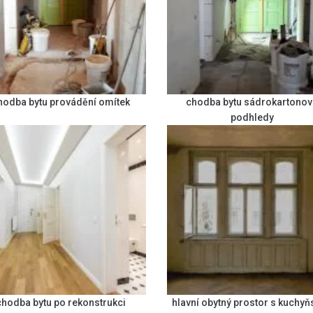
hodba bytu provádění omítek
chodba bytu sádrokartonov
podhledy
chodba bytu po rekonstrukci
hlavní obytný prostor s kuchy