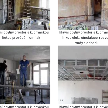
ní obytný prostor s kuchyňskou
hlavní obytný prostor s kuchy
linkou provádění omítek
linkou elektroinstalace, rozv
vody a odpadu
ní obytný prostor s kuchyňskou
hlavní obytný prostor s kuchy