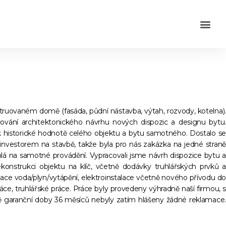
struovaném domě (fasáda, půdní nástavba, výtah, rozvody, kotelna).
cování architektonického návrhu nových dispozic a designu bytu.
k historické hodnotě celého objektu a bytu samotného. Dostalo se
 investorem na stavbě, takže byla pro nás zakázka na jedné straně
chlá na samotné provádění. Vypracovali jsme návrh dispozice bytu a
konstrukci objektu na klíč, včetně dodávky truhlářských prvků a
lace voda/plyn/vytápění, elektroinstalace včetně nového přívodu do
ce, truhlářské práce. Práce byly provedeny výhradně naší firmou, s
ě garanční doby 36 měsíců nebyly zatím hlášeny žádné reklamace.