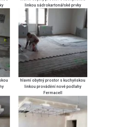
ky
linkou sádrokartonářské prvky
ňskou
hlavní obytný prostor s kuchyňskou
hy
linkou provádění nové podlahy
Fermacell