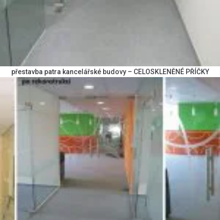
přestavba patra kancelářské budovy – CELOSKLENĚNÉ PŘÍČKY