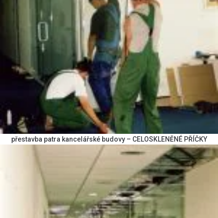
přestavba patra kancelářské budovy – CELOSKLENĚNÉ PŘÍČKY