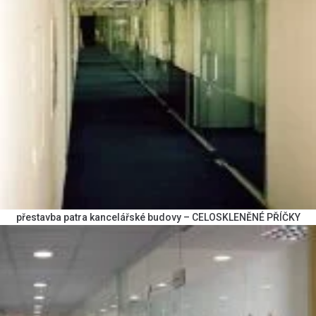
přestavba patra kancelářské budovy – CELOSKLENĚNÉ PŘÍČKY