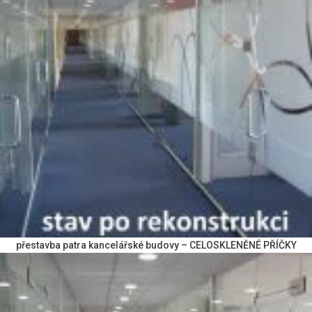
přestavba patra kancelářské budovy – CELOSKLENĚNÉ PŘÍČKY