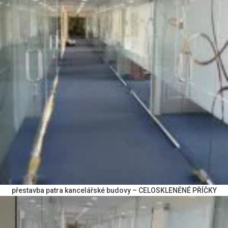
přestavba patra kancelářské budovy – CELOSKLENĚNÉ PŘÍČKY