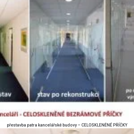
přestavba patra kancelářské budovy – CELOSKLENĚNÉ PŘÍČKY