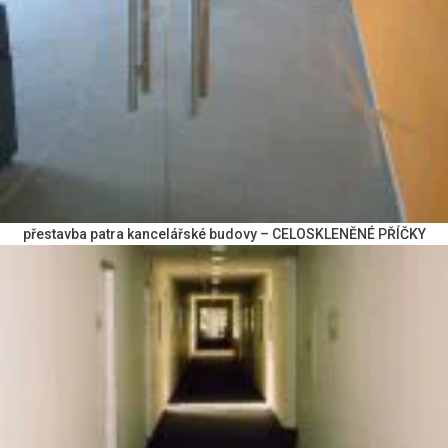
přestavba patra kancelářské budovy – CELOSKLENĚNÉ PŘÍČKY