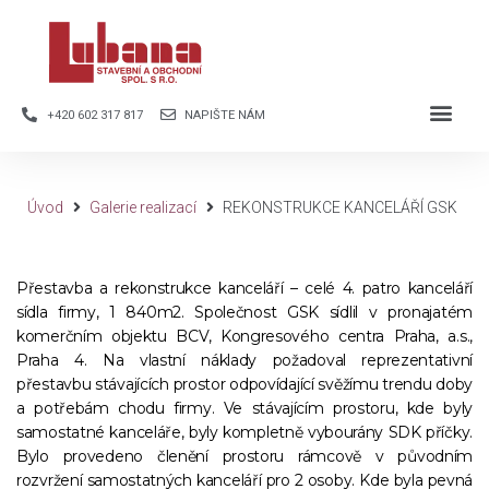
+420 602 317 817
NAPIŠTE NÁM
Úvod
Galerie realizací
REKONSTRUKCE KANCELÁŘÍ GSK
Přestavba a rekonstrukce kanceláří – celé 4. patro kanceláří
sídla firmy, 1 840m2. Společnost GSK sídlil v pronajatém
komerčním objektu BCV, Kongresového centra Praha, a.s.,
Praha 4. Na vlastní náklady požadoval reprezentativní
přestavbu stávajících prostor odpovídající svěžímu trendu doby
a potřebám chodu firmy. Ve stávajícím prostoru, kde byly
samostatné kanceláře, byly kompletně vybourány SDK příčky.
Bylo provedeno členění prostoru rámcově v původním
rozvržení samostatných kanceláří pro 2 osoby. Kde byla pevná