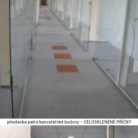
přestavba patra kancelářské budovy – CELOSKLENĚNÉ PŘÍČKY