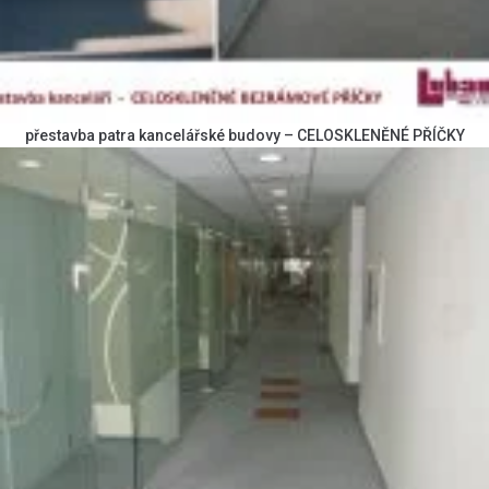
přestavba patra kancelářské budovy – CELOSKLENĚNÉ PŘÍČKY