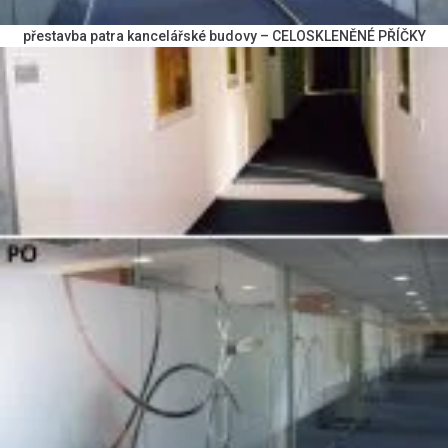
přestavba patra kancelářské budovy – CELOSKLENĚNÉ PŘÍČKY