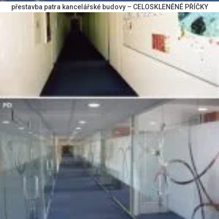
přestavba patra kancelářské budovy – CELOSKLENĚNÉ PŘÍČKY