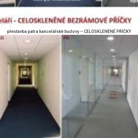
přestavba patra kancelářské budovy – CELOSKLENĚNÉ PŘÍČKY