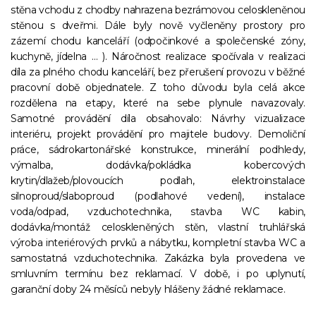
stěna vchodu z chodby nahrazena bezrámovou celoskleněnou
stěnou s dveřmi. Dále byly nově vyčleněny prostory pro
zázemí chodu kanceláří (odpočinkové a společenské zóny,
kuchyně, jídelna … ). Náročnost realizace spočívala v realizaci
díla za plného chodu kanceláří, bez přerušení provozu v běžné
pracovní době objednatele. Z toho důvodu byla celá akce
rozdělena na etapy, které na sebe plynule navazovaly.
Samotné provádění díla obsahovalo: Návrhy vizualizace
interiéru, projekt provádění pro majitele budovy. Demoliční
práce, sádrokartonářské konstrukce, minerální podhledy,
výmalba, dodávka/pokládka kobercových
krytin/dlažeb/plovoucích podlah, elektroinstalace
silnoproud/slaboproud (podlahové vedení), instalace
voda/odpad, vzduchotechnika, stavba WC kabin,
dodávka/montáž celoskleněných stěn, vlastní truhlářská
výroba interiérových prvků a nábytku, kompletní stavba WC a
samostatná vzduchotechnika. Zakázka byla provedena ve
smluvním termínu bez reklamací. V době, i po uplynutí,
garanční doby 24 měsíců nebyly hlášeny žádné reklamace.