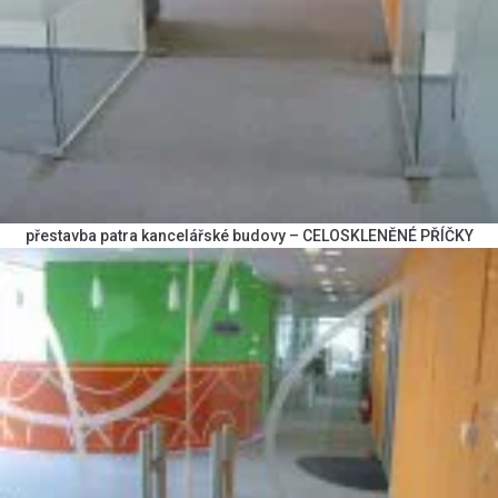
přestavba patra kancelářské budovy – CELOSKLENĚNÉ PŘÍČKY