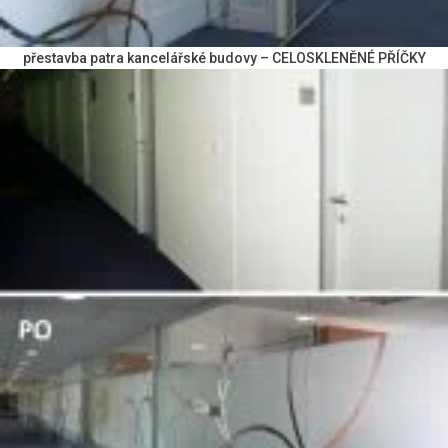
přestavba patra kancelářské budovy – CELOSKLENĚNÉ PŘÍČKY