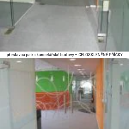
přestavba patra kancelářské budovy – CELOSKLENĚNÉ PŘÍČKY