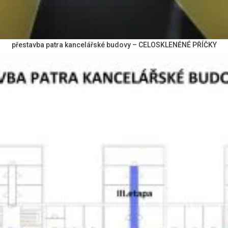
přestavba patra kancelářské budovy – CELOSKLENĚNÉ PŘÍČKY