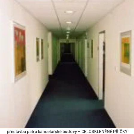
přestavba patra kancelářské budovy – CELOSKLENĚNÉ PŘÍČKY