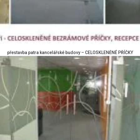
přestavba patra kancelářské budovy – CELOSKLENĚNÉ PŘÍČKY