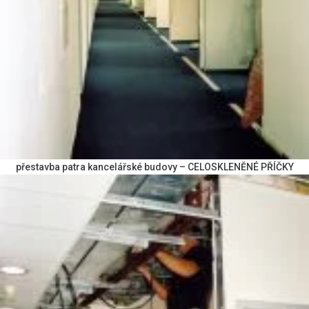
přestavba patra kancelářské budovy – CELOSKLENĚNÉ PŘÍČKY