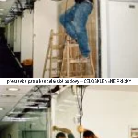
přestavba patra kancelářské budovy – CELOSKLENĚNÉ PŘÍČKY