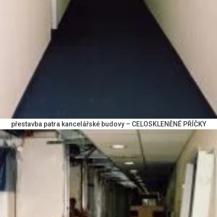
přestavba patra kancelářské budovy – CELOSKLENĚNÉ PŘÍČKY