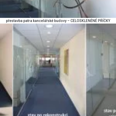
přestavba patra kancelářské budovy – CELOSKLENĚNÉ PŘÍČKY